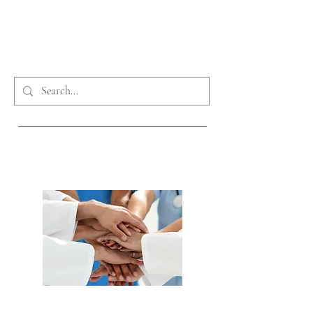
Téléphone :
0032 56 63 30 20
obesitaskliniek@azgroeninge.be